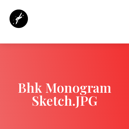
Bhk Monogram
Sketch.JPG